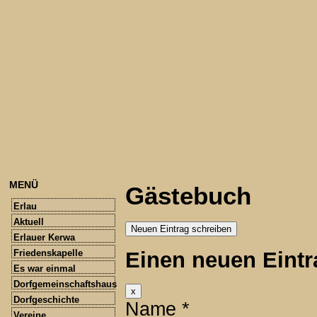
MENÜ
Gästebuch
Erlau
Aktuell
Erlauer Kerwa
Einen neuen Eintr
Friedenskapelle
Es war einmal
Dorfgemeinschaftshaus
Dieses
x
Dorfgeschichte
Formular
Name
*
ausblenden
Vereine