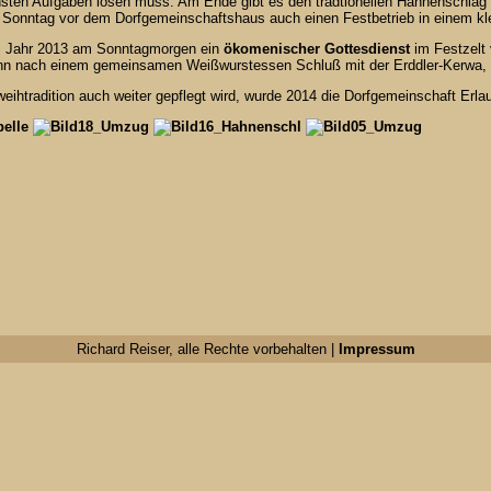
chsten Aufgaben lösen muss. Am Ende gibt es den tradtionellen Hahnenschlag 
 Sonntag vor dem Dorfgemeinschaftshaus auch einen Festbetrieb in einem kle
m Jahr 2013 am Sonntagmorgen ein
ökomenischer Gottesdienst
im Festzelt
nn nach einem gemeinsamen Weißwurstessen Schluß mit der Erddler-Kerwa, 
eihtradition auch weiter gepflegt wird, wurde 2014 die Dorfgemeinschaft Erla
Richard Reiser, alle Rechte vorbehalten |
Impressum