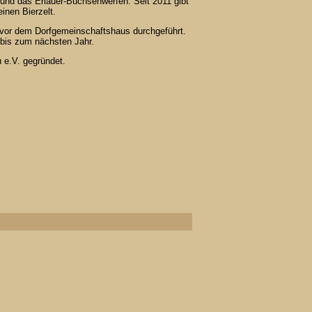
und das Erlauer-Büchsenwerfen. Seit 2011 gibt
inen Bierzelt.
 vor dem Dorfgemeinschaftshaus durchgeführt.
bis zum nächsten Jahr.
u e.V. gegründet.