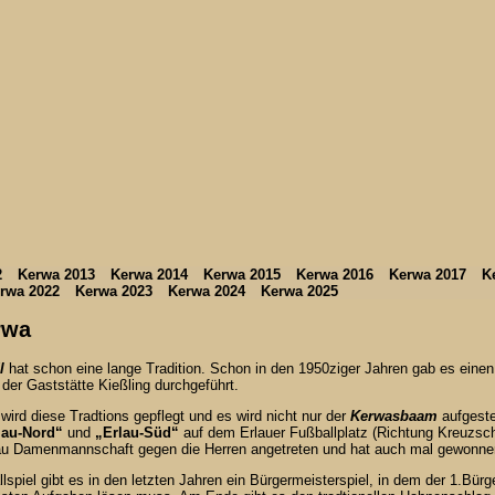
2
Kerwa 2013
Kerwa 2014
Kerwa 2015
Kerwa 2016
Kerwa 2017
K
rwa 2022
Kerwa 2023
Kerwa 2024
Kerwa 2025
rwa
l
hat schon eine lange Tradition. Schon in den 1950ziger Jahren gab es ei
 der Gaststätte Kießling durchgeführt.
 wird diese Tradtions gepflegt und es wird nicht nur der
Kerwasbaam
aufgeste
lau-Nord“
und
„Erlau-Süd“
auf dem Erlauer Fußballplatz (Richtung Kreuzschu
au Damenmannschaft gegen die Herren angetreten und hat auch mal gewonne
piel gibt es in den letzten Jahren ein Bürgermeisterspiel, in dem der 1.Bürg