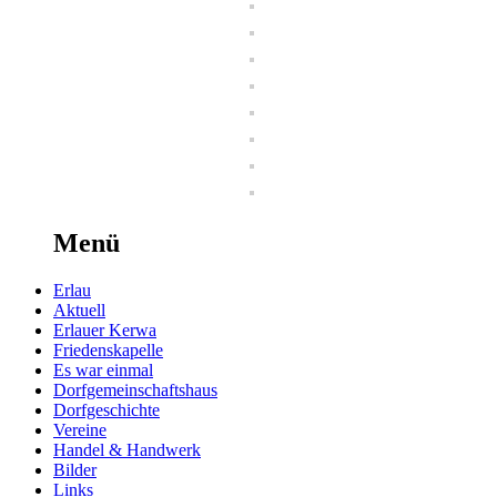
Menü
Erlau
Aktuell
Erlauer Kerwa
Friedenskapelle
Es war einmal
Dorfgemeinschaftshaus
Dorfgeschichte
Vereine
Handel & Handwerk
Bilder
Links